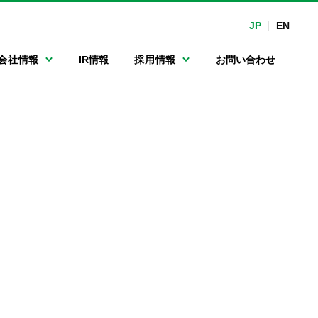
JP
EN
会社情報
IR情報
採用情報
お問い合わせ
マルチ連続洗車機
沿革
手洗い洗車専用機
関係会社
カーマット洗浄機
フルード・オイル
関連機器
ポンプ
ガソリンスタンド
向けLED表示機