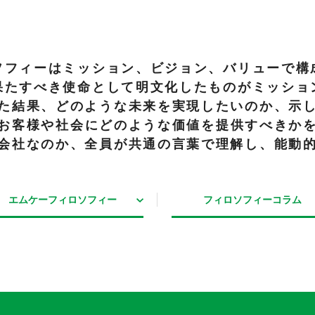
情報関連機器
ソフィーはミッション、ビジョン、バリューで構
店舗用表示機
工事用表示機
官公需用情報板等
果たすべき使命として明文化したものがミッショ
た結果、どのような未来を実現したいのか、示
お客様や社会にどのような価値を提供すべきか
会社なのか、全員が共通の言葉で理解し、能動
エムケー
フィロソフィー
フィロソフィー
コラム