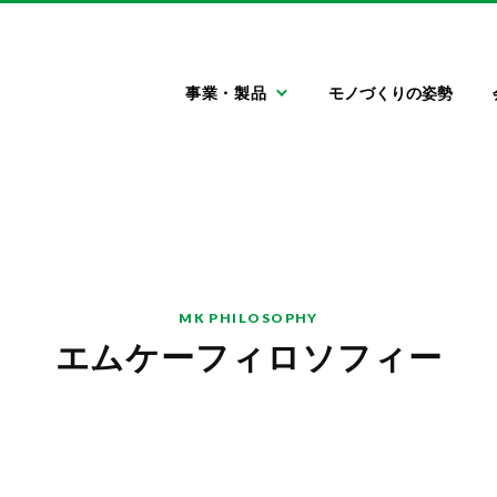
エムケー精工株式会社
事業・製品
モノづくりの姿勢
自動車関連機器
会社情報
採用情報
門型洗車機
ごあいさつ
新卒採用情報
キャリア採用情報
大型車両用洗車機
会社概要
信州の魅力
特殊車両用洗車機
エムケー
フィロソフィー
高圧洗浄機
自動車用タイヤ空
自動車用清掃機器
サステナビリティ
気充填機
MK PHILOSOPHY
エムケー
フィロソフィー
LLC関連機器
エアコン関連機器
灯油配送ローリー
洗車場運営サポー
トサービス