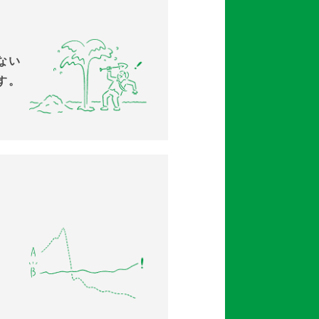
ない
す。