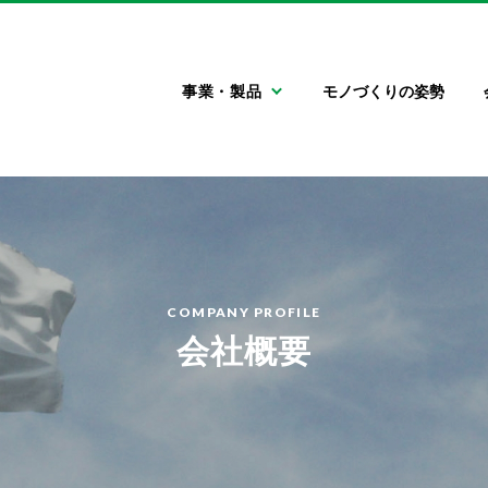
エムケー精工株式会社
事業・製品
モノづくりの姿勢
自動車関連機器
会社情報
採用情報
門型洗車機
ごあいさつ
新卒採用情報
キャリア採用情報
大型車両用洗車機
会社概要
信州の魅力
特殊車両用洗車機
エムケー
フィロソフィー
高圧洗浄機
自動車用タイヤ空
自動車用清掃機器
サステナビリティ
気充填機
COMPANY PROFILE
会社概要
LLC関連機器
エアコン関連機器
灯油配送ローリー
洗車場運営サポー
トサービス