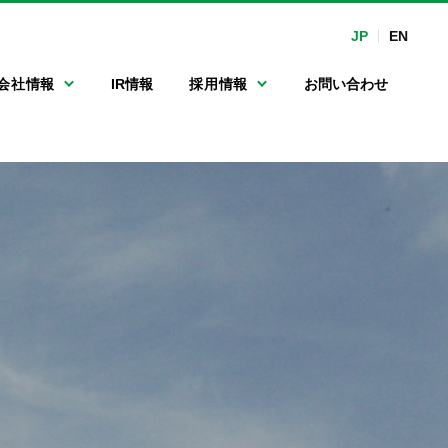
JP
EN
会社情報
IR情報
採用情報
お問い合わせ
マルチ連続洗車機
沿革
手洗い洗車専用機
関係会社
カーマット洗浄機
フルード・オイル
関連機器
ポンプ
ガソリンスタンド
向けLED表示機