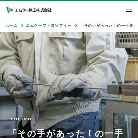
エムケー精工株式
ホーム
エムケーフィロソフィー
「その手があった！の一手先。
- COLUMN
「その手があった！の一手