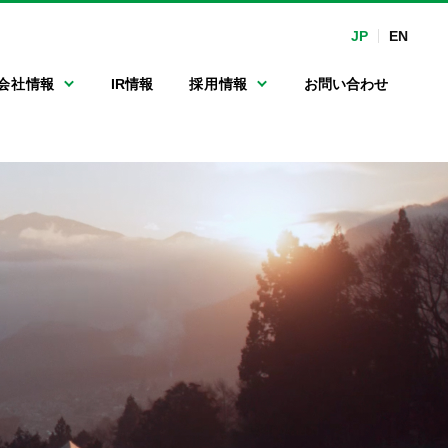
JP
EN
会社情報
IR情報
採用情報
お問い合わせ
マルチ連続洗車機
沿革
手洗い洗車専用機
関係会社
カーマット洗浄機
フルード・オイル
関連機器
ポンプ
ガソリンスタンド
向けLED表示機