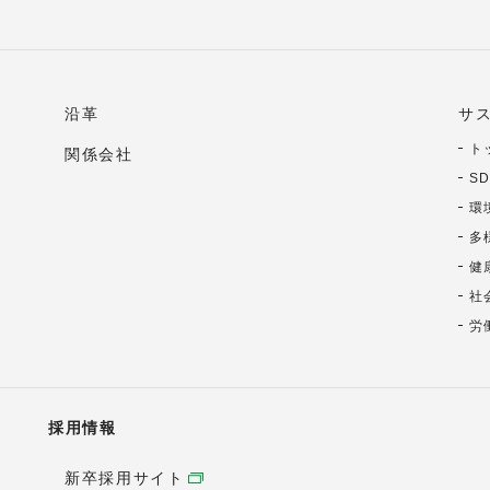
沿革
サ
ト
関係会社
S
環
多
健
社
労
採用情報
新卒採用サイト