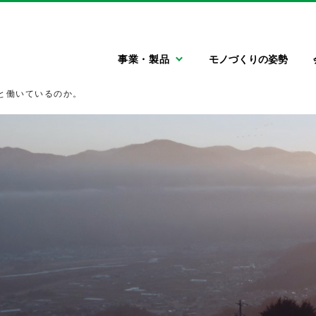
エムケー精工株式会社
事業・製品
モノづくりの姿勢
と働いているのか。
自動車関連機器
会社情報
採用情報
門型洗車機
ごあいさつ
新卒採用情報
キャリア採用情報
大型車両用洗車機
会社概要
信州の魅力
特殊車両用洗車機
エムケー
フィロソフィー
高圧洗浄機
自動車用タイヤ空
自動車用清掃機器
サステナビリティ
気充填機
LLC関連機器
エアコン関連機器
灯油配送ローリー
洗車場運営サポー
トサービス