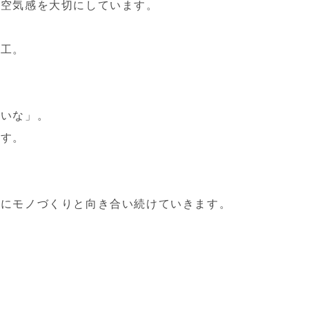
の空気感を大切にしています。
精工。
いいな」。
です。
。
摯にモノづくりと向き合い続けていきます。