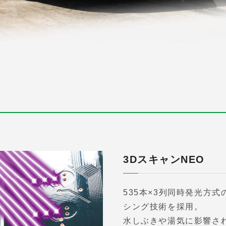
3DスキャンNEO
535本×3列同時発光方
シング技術を採用。
水しぶきや湯気に影響さ