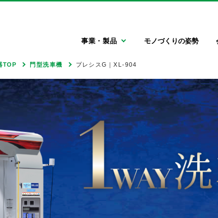
エムケー精工株式会社
事業・製品
モノづくりの姿勢
TOP
門型洗車機
プレシスG｜XL-904
自動車関連機器
会社情報
採用情報
門型洗車機
ごあいさつ
新卒採用情報
キャリア採用情報
大型車両用洗車機
会社概要
信州の魅力
特殊車両用洗車機
エムケー
フィロソフィー
高圧洗浄機
自動車用タイヤ空
自動車用清掃機器
サステナビリティ
気充填機
LLC関連機器
エアコン関連機器
灯油配送ローリー
洗車場運営サポー
トサービス