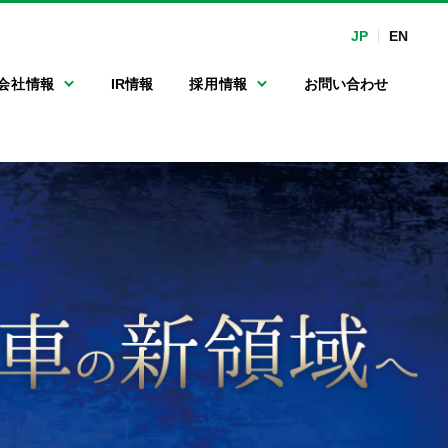
JP
EN
会社情報
IR情報
採用情報
お問い合わせ
マルチ連続洗車機
沿革
手洗い洗車専用機
関係会社
カーマット洗浄機
フルード・オイル
関連機器
ポンプ
ガソリンスタンド
向けLED表示機