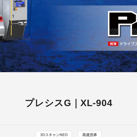
情報関連機器
店舗用表示機
工事用表示機
官公需用情報板等
プレシスG｜XL-904
3DスキャンNEO
高速洗車