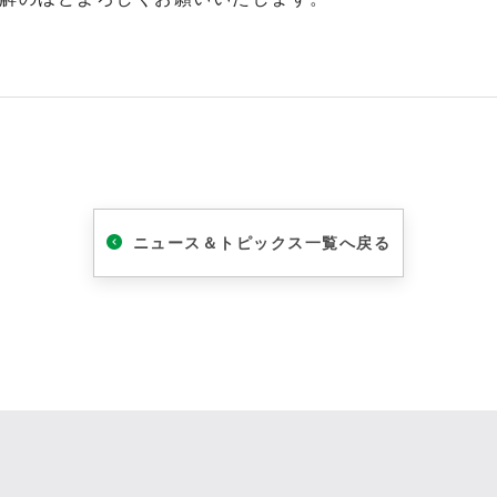
情報関連機器
店舗用表示機
工事用表示機
官公需用情報板等
ニュース＆トピックス一覧へ戻る