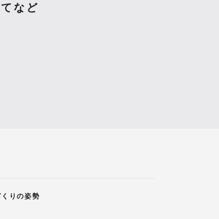
して
など
づくりの姿勢