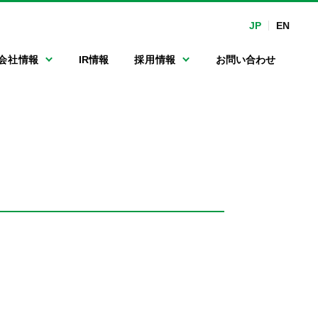
JP
EN
会社情報
IR情報
採用情報
お問い合わせ
マルチ連続洗車機
沿革
手洗い洗車専用機
関係会社
カーマット洗浄機
フルード・オイル
関連機器
ポンプ
ガソリンスタンド
向けLED表示機