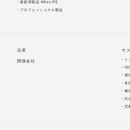
家庭用製品 MKeLIFE
プロフェッショナル製品
沿革
サ
ト
関係会社
S
環
多
健
社
労