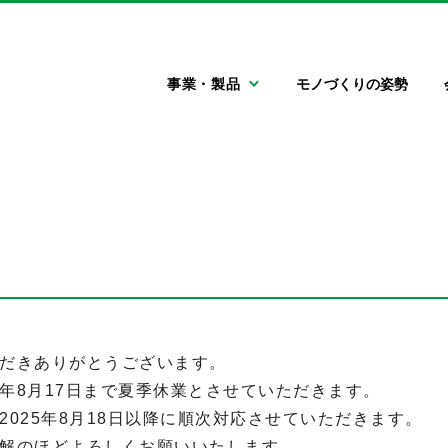
エムケー精工株式会社
事業・製品
モノづくりの姿勢
自動車関連機器
会社情報
採用情報
門型洗車機
ごあいさつ
新卒採用情報
キャリア採用情報
大型車両用洗車機
会社概要
信州の魅力
特殊車両用洗車機
エムケー
フィロソフィー
高圧洗浄機
自動車用タイヤ空
自動車用清掃機器
サステナビリティ
気充填機
LLC関連機器
エアコン関連機器
灯油配送ローリー
だきありがとうございます。
25年8月17日まで夏季休業とさせていただきます。
洗車場運営サポー
025年8月18日以降に順次対応させていただきます。
トサービス
解のほどよろしくお願いいたします。