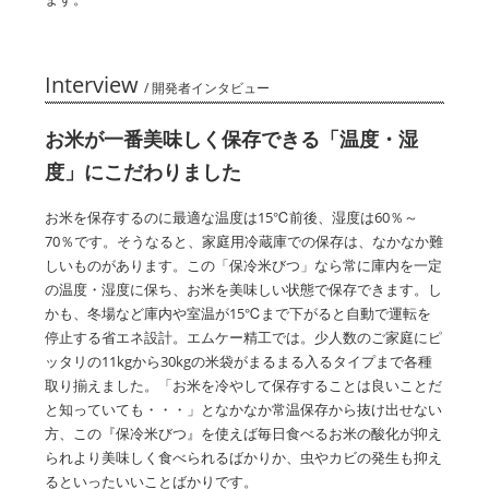
Interview
/ 開発者インタビュー
お米が一番美味しく保存できる「温度・湿
度」にこだわりました
お米を保存するのに最適な温度は15℃前後、湿度は60％～
70％です。そうなると、家庭用冷蔵庫での保存は、なかなか難
しいものがあります。この「保冷米びつ」なら常に庫内を一定
の温度・湿度に保ち、お米を美味しい状態で保存できます。し
かも、冬場など庫内や室温が15℃まで下がると自動で運転を
停止する省エネ設計。エムケー精工では。少人数のご家庭にピ
ッタリの11kgから30kgの米袋がまるまる入るタイプまで各種
取り揃えました。「お米を冷やして保存することは良いことだ
と知っていても・・・」となかなか常温保存から抜け出せない
方、この『保冷米びつ』を使えば毎日食べるお米の酸化が抑え
られより美味しく食べられるばかりか、虫やカビの発生も抑え
るといったいいことばかりです。