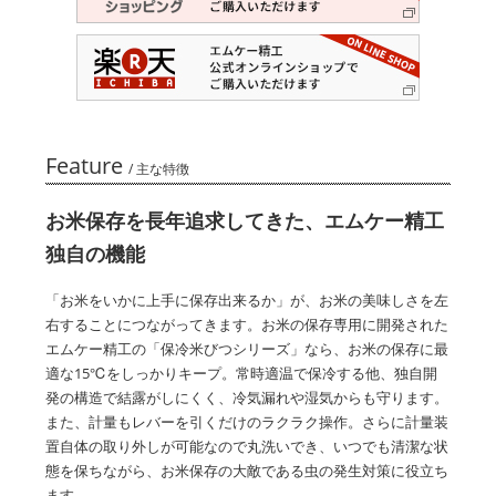
Feature
/ 主な特徴
お米保存を長年追求してきた、エムケー精工
独自の機能
「お米をいかに上手に保存出来るか」が、お米の美味しさを左
右することにつながってきます。お米の保存専用に開発された
エムケー精工の「保冷米びつシリーズ」なら、お米の保存に最
適な15℃をしっかりキープ。常時適温で保冷する他、独自開
発の構造で結露がしにくく、冷気漏れや湿気からも守ります。
また、計量もレバーを引くだけのラクラク操作。さらに計量装
置自体の取り外しが可能なので丸洗いでき、いつでも清潔な状
態を保ちながら、お米保存の大敵である虫の発生対策に役立ち
ます。