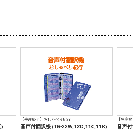
【生産終了】おしゃべり紀行
【生産終
)
音声付翻訳機 (TG-22W,12D,11C,11K)
音声付マ