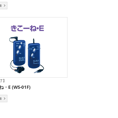
細
了】
・E (WS-01F)
細