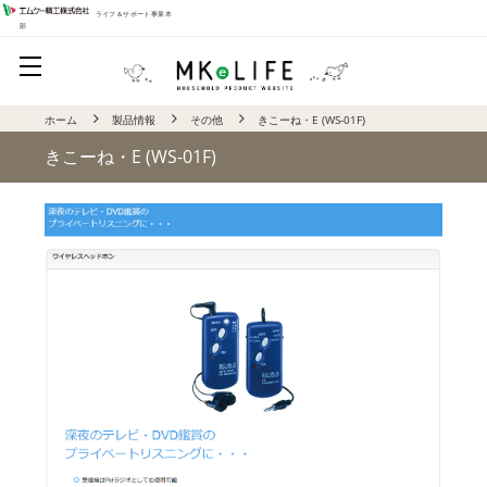
ライフ＆サポート事業本
部
ホーム
製品情報
その他
きこーね・E (WS-01F)
きこーね・E (WS-01F)