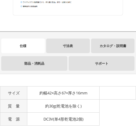
仕様
寸法表
カタログ・説明書
部品・消耗品
サポート
サイズ
約幅42×高さ67×厚さ16mm
質 量
約30g(乾電池を除く)
電 源
DC3V(単4形乾電池2個)