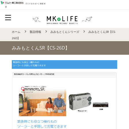
ライフ＆サポート事業本
部
ホーム
製品情報
みみもとくんシリーズ
みみもとくんSR【CS-
26D】
みみもとくんSR【CS-26D】