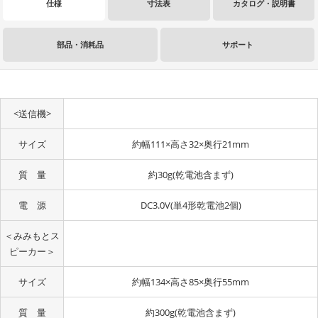
仕様
寸法表
カタログ・説明書
部品・消耗品
サポート
<送信機>
サイズ
約幅111×高さ32×奥行21mm
質 量
約30g(乾電池含まず)
電 源
DC3.0V(単4形乾電池2個)
＜みみもとス
ピーカー＞
サイズ
約幅134×高さ85×奥行55mm
質 量
約300g(乾電池含まず)