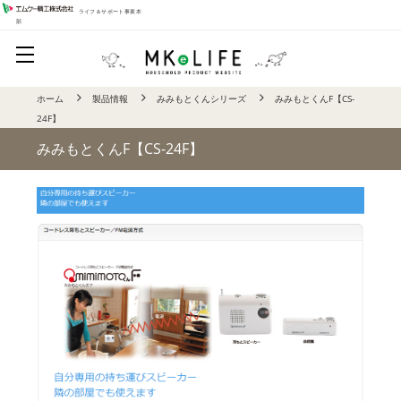
ライフ＆サポート事業本
部
ホーム
製品情報
みみもとくんシリーズ
みみもとくんF【CS-
24F】
みみもとくんF【CS-24F】