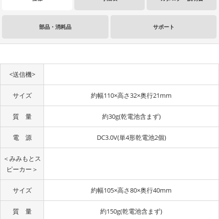
部品・消耗品
サポート
<送信機>
サイズ
約幅110×高さ32×奥行21mm
質 量
約30g(乾電池含まず)
電 源
DC3.0V(単4形乾電池2個)
＜みみもとス
ピーカー＞
サイズ
約幅105×高さ80×奥行40mm
質 量
約150g(乾電池含まず)