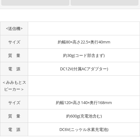
<送信機>
サイズ
約幅80×高さ22.5×奥行40mm
質 量
約30g(コード部含まず)
電 源
DC12V(付属ACアダプター)
＜みみもとス
ピーカー＞
サイズ
約幅120×高さ140×奥行168mm
質 量
約600g(充電池含む)
電 源
DC6V(ニッケル水素充電池)