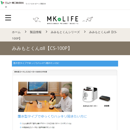
ライフ＆サポート事業本
部
ホーム
製品情報
みみもとくんシリーズ
みみもとくんαⅡ【CS-
100P】
みみもとくんαⅡ【CS-100P】