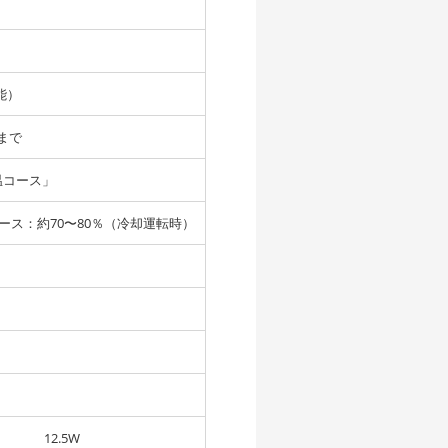
能）
まで
温コース」
ース：約70〜80％（冷却運転時）
12.5W