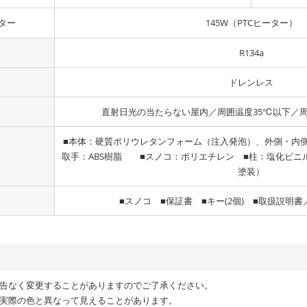
ター
145W（PTCヒーター）
R134a
ドレンレス
直射日光の当たらない屋内／周囲温度35℃以下／周
■本体：硬質ポリウレタンフォーム（注入発泡）、外側・内
取手：ABS樹脂 ■スノコ：ポリエチレン ■柱：塩化ビニ
塗装）
■スノコ ■保証書 ■キー(2個) ■取扱説明
予告なく変更することがありますのでご了承ください。
ら実際の色と異なって見えることがあります。