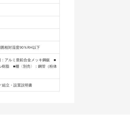
囲相対湿度90％RH以下
側：アルミ亜鉛合金メッキ鋼鈑 ■
ル樹脂 ■棚〈別売〉：鋼管（粉体
書／組立・設置説明書