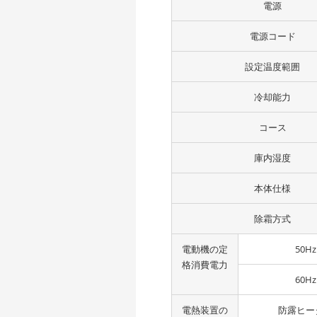
電源
電源コード
設定温度範囲
冷却能力
コース
庫内湿度
本体仕様
除霜方式
電動機の定
50Hz
格消費電力
60Hz
電熱装置の
防露ヒー