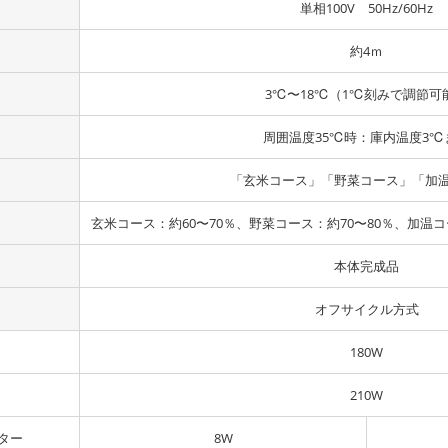
単相100V 50Hz/60Hz
約4ｍ
3℃〜18℃（1℃刻みで調節可
周囲温度35℃時：庫内温度3℃
「玄米コース」「野菜コース」「加
玄米コース：約60〜70％、野菜コース：約70〜80％、加温コ
本体完成品
オフサイクル方式
180W
210W
ター
8W