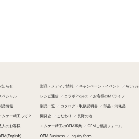
お知らせ
製品・メディア情報
キャンペーン・イベント
Archive
スペシャル
レシピ通信
コラボProject
お客様のMKライフ
製品情報
製品一覧
カタログ・取扱説明書
部品・消耗品
エムケー精工って？
開発史
こだわり
長野の地
法人のお客様
エムケー精工のOEM事業
OEMご相談フォーム
OEM(English)
OEM Business
Inquiry form