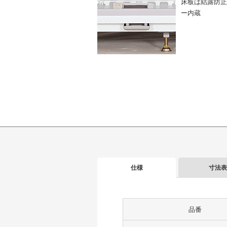
床板は結露防止
ー内蔵
仕様
寸法表
品番