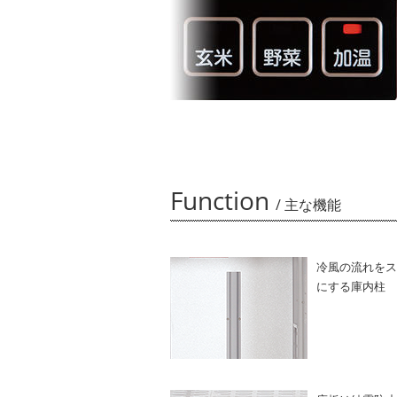
Function
/ 主な機能
冷風の流れをス
にする庫内柱