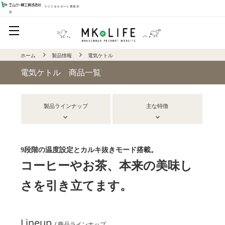
ライフ＆サポート事業本
部
ホーム
製品情報
電気ケトル
電気ケトル 商品一覧
製品ラインナップ
主な特徴
9段階の温度設定とカルキ抜きモード搭載。
コーヒーやお茶、本来の美味し
さを引き立てます。
Lineup
/ 商品ラインナップ