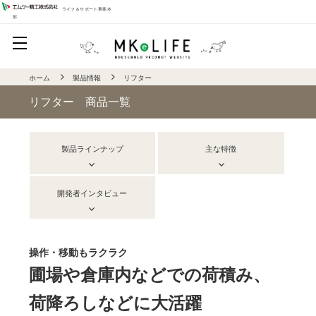
ライフ＆サポート事業本
部
ホーム
製品情報
リフター
リフター 商品一覧
製品ラインナップ
主な特徴
開発者インタビュー
操作・移動もラクラク
圃場や倉庫内などでの荷積み、
荷降ろしなどに大活躍