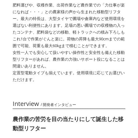
肥料運びや、収穫作業、出荷作業など農作業での「力仕事が楽
になれば・・・」との農家様の声から生まれた移動型リフタ
ー。最大の特長は、大型タイヤで圃場や倉庫内など使用環境を
選ばない利便性にあります。足場の悪い圃場での収穫物の入っ
たコンテナ、肥料袋などの移動、軽トラックへの積み下ろしも
これ1台で作業がぐんと楽に。荷物の昇降も最大90cmまでの範
囲で可能、荷重も最大60kgまで積むことができます。
女性一人でも安心して扱いやすい操作性と安全性も備えた移動
型リフターがあれば、農作業の力強いサポート役になることは
間違いありません。
定置型電動タイプも揃えています。使用環境に応じてお選びい
ただけます。
Interview
/ 開発者インタビュー
農作業の苦労を目の当たりにして誕生した移
動型リフター