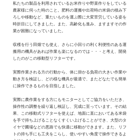
私たちの製品を利用されているお米作りや野菜作りをしている
農家様に伺った時のこと。肥料の運搬や出荷時の米袋の積み下
ろしや移動など、重たいものを運ぶ際に大変苦労している姿を
時折目にしてきました。また、高齢化も進み、ますますその作
業が困難になっていました。
収穫を行う田畑でも使え、さらに小回りの利く利便性のある運
搬用の機具があれば作業も楽になるのでは・・・と考え、開発
したのがこの移動型リフターです。
実際作業される方の行動から、体に掛かる負荷の大きい作業や
動き方を検証し、どの様な機具が最適で、またどなたでも簡単
に操作できるものを目指しました。
実際に農作業をする方にもモニターとしてご協力をいただき、
操作性の調整を繰り返し検証し、完成に至っています。その結
果、この移動式リフターを使えば、地面に直においてある米袋
を手で持ち上げることなくすくい上げることができ、大型のタ
イヤで圃場などの悪路でも快適に移動ができます。また、リフ
トの持ち手にも工夫をこらし、使いやすい角度で操作できるよ