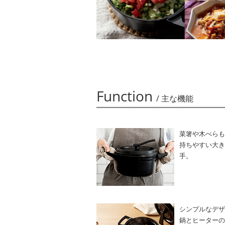
Function
/ 主な機能
菜箸や木べらも
持ちやすい大き
手。
シンプルなデザ
鍋とヒーターの