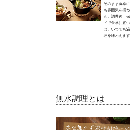
そのまま食卓に
も雰囲気を損ね
ん。調理後、保
ドで食卓に置い
ば、いつでも温
理を味わえます
無水調理とは