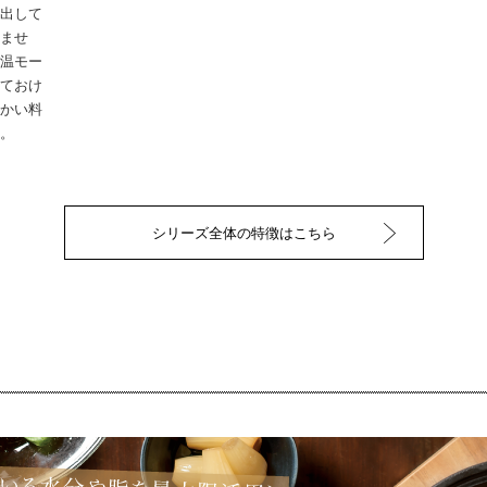
出して
ませ
温モー
ておけ
かい料
。
シリーズ全体の特徴はこちら