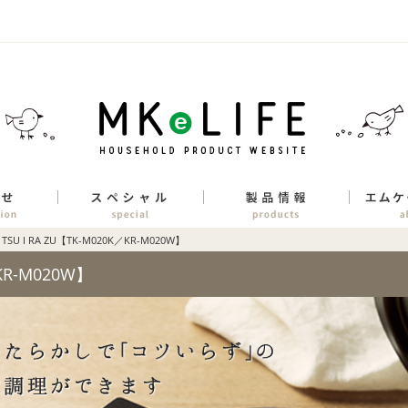
 TSU I RA ZU【TK-M020K／KR-M020W】
／KR-M020W】