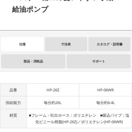
給油ポンプ
仕様
寸法表
カタログ・説明書
部品・消耗品
サポート
品番
HP-26Z
HP-06WR
供給能力
毎分約26L
毎分約6.4L
材質
■フレーム・吐出ホース：ポリエチレン ■吸込パイプ：塩
化ビニール樹脂(HP-26Z)／ポリエチレン(HP-06WR)