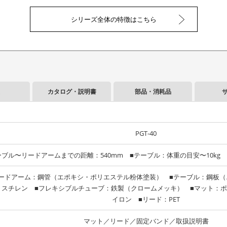
シリーズ全体の特徴はこちら
カタログ・説明書
部品・消耗品
PGT-40
ーブル〜リードアームまでの距離：540mm ■テーブル：体重の目安〜10kg 
ードアーム：鋼管（エポキシ・ポリエステル粉体塗装） ■テーブル：鋼板
リスチレン ■フレキシブルチューブ：鉄製（クロームメッキ） ■マット：ポ
イロン ■リード：PET
マット／リード／固定バンド／取扱説明書