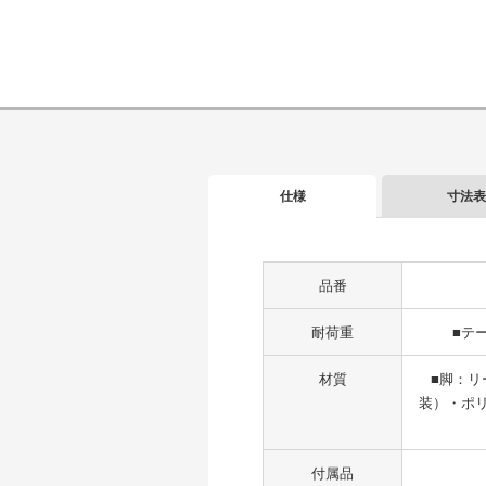
仕様
寸法表
品番
耐荷重
■テ
材質
■脚：リ
装）・ポ
付属品