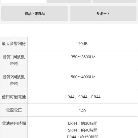
部品・消耗品
サポート
最大音響利得
40dB
音質1周波数
350〜3500Hz
帯域
音質2周波数
500〜4000Hz
帯域
使用可能電池
LR44、SR44、PR44
電源電圧
1.5V
電池使用時間
LR44：約30時間
SR44：約40時間
PR44：約150時間