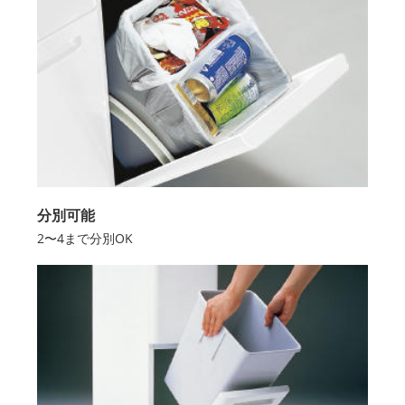
分別可能
2〜4まで分別OK