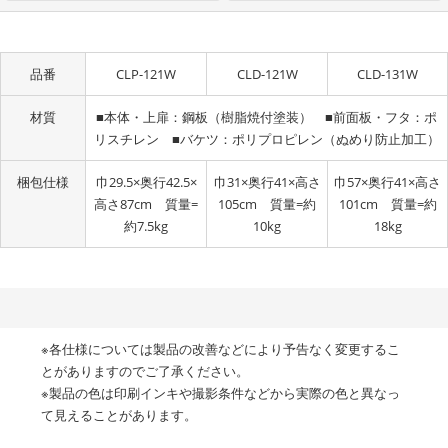
品番
CLP-121W
CLD-121W
CLD-131W
材質
■本体・上扉：鋼板（樹脂焼付塗装） ■前面板・フタ：ポ
リスチレン ■バケツ：ポリプロピレン（ぬめり防止加工）
梱包仕様
巾29.5×奥行42.5×
巾31×奥行41×高さ
巾57×奥行41×高さ
高さ87cm 質量=
105cm 質量=約
101cm 質量=約
約7.5kg
10kg
18kg
※各仕様については製品の改善などにより予告なく変更するこ
とがありますのでご了承ください。
※製品の色は印刷インキや撮影条件などから実際の色と異なっ
て見えることがあります。