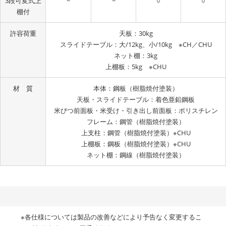
3段可変式上
−
−
○
○
棚付
許容荷重
天板：30kg
スライドテーブル：大/12kg、小/10kg ※CH／CHU
ネット棚：3kg
上棚板：5kg ※CHU
材 質
本体：鋼板（樹脂焼付塗装）
天板・スライドテーブル：着色亜鉛鋼板
米びつ前面板・米受け・引き出し前面板：ポリスチレン
フレーム：鋼管（樹脂焼付塗装）
上支柱：鋼管（樹脂焼付塗装）※CHU
上棚板：鋼板（樹脂焼付塗装）※CHU
ネット棚：鋼線（樹脂焼付塗装）
※各仕様については製品の改善などにより予告なく変更するこ