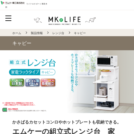
ライフ＆サポート事業本
部
ホーム
製品情報
レンジ台
キャビー
キャビー
かさばるカセットコンロやホットプレートも収納できる。
エムケーの組立式レンジ台 家