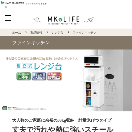
ライフ＆サポート事業本
部
ホーム
製品情報
レンジ台
ファインキッチン
ファインキッチン
大人数のご家庭に余裕の30kg収納 計量米びつタイプ
丈夫で汚れや熱に強いスチール