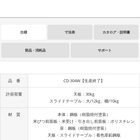
仕様
寸法表
カタログ・説明書
部品・消耗品
サポート
品 番
CD-304W【生産終了】
許容荷重
天板：30kg
スライドテーブル：大/12kg、棚/10kg
材 質
本体：鋼板（樹脂焼付塗装）
米びつ前面板・米受け・引き出し前面板：ポリスチレン
扉：鋼板（樹脂焼付塗装）
天板・スライドテーブル：着色亜鉛鋼板