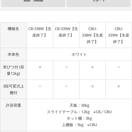
機種名
CB-338W【生
CB-339W【生
CBU-
CBU-
産終了】
産終了】
338W【生産
339W【生産
終了】
終了】
本体色
ホワイト
米びつ付 (容
−
−
○
○
量12kg)
3段可変式上
−
−
○
○
棚付
許容荷重
天板：30kg
スライドテーブル：12kg ※CB／CBU
ネット棚：3kg
上棚板：5kg ※CBU