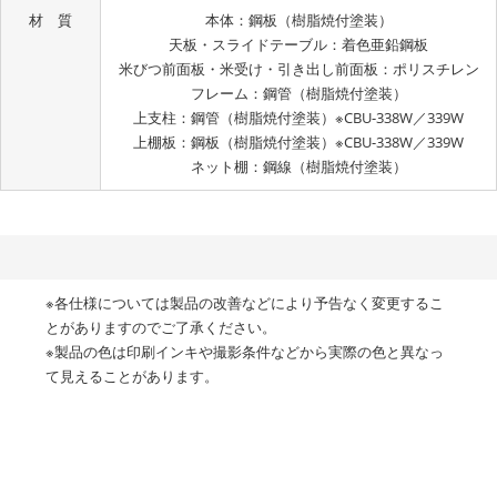
材 質
本体：鋼板（樹脂焼付塗装）
天板・スライドテーブル：着色亜鉛鋼板
米びつ前面板・米受け・引き出し前面板：ポリスチレン
フレーム：鋼管（樹脂焼付塗装）
上支柱：鋼管（樹脂焼付塗装）※CBU-338W／339W
上棚板：鋼板（樹脂焼付塗装）※CBU-338W／339W
ネット棚：鋼線（樹脂焼付塗装）
※各仕様については製品の改善などにより予告なく変更するこ
とがありますのでご了承ください。
※製品の色は印刷インキや撮影条件などから実際の色と異なっ
て見えることがあります。