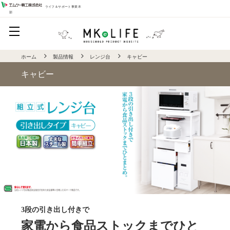
ライフ＆サポート事業本
部
ホーム
製品情報
レンジ台
キャビー
キャビー
3段の引き出し付きで
家電から食品ストックまでひと