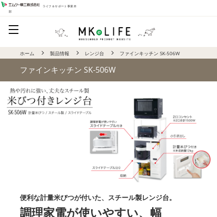
ライフ＆サポート事業本
部
ホーム
製品情報
レンジ台
ファインキッチン SK-506W
ファインキッチン SK-506W
便利な計量米びつが付いた、スチール製レンジ台。
調理家電が使いやすい、幅