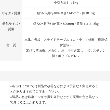
小引き出し：3kg
サイズ / 質量
幅560×奥行480×高さ1145mm / 約18.5kg
梱包サイズ /
幅720×奥行510×高さ800mm / 質量：約21.5kg
質量
本体、天板、スライドテーブル（大・小）：鋼板（樹脂焼
材 質
付塗装）
米びつ前面板、米受け、扉、小引き出し：ポリスチレン
脚：ポリプロピレン
※各仕様については製品の改善などにより予告なく変更するこ
とがありますのでご了承ください。
※製品の色は印刷インキや撮影条件などから実際の色と異なっ
て見えることがあります。