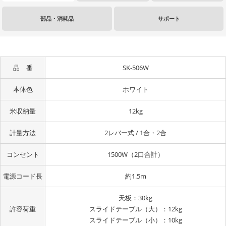
部品・消耗品
サポート
品 番
SK-506W
本体色
ホワイト
米収納量
12kg
計量方法
2レバー式 / 1合・2合
コンセント
1500W（2口合計）
電源コード長
約1.5m
天板：30kg
許容荷重
スライドテーブル（大）：12kg
スライドテーブル（小）：10kg