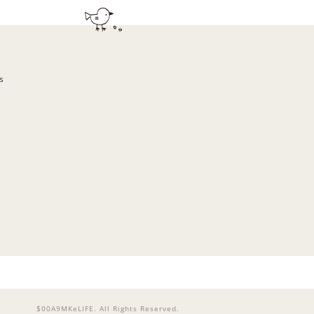
s
$00A9MKeLIFE. All Rights Reserved.