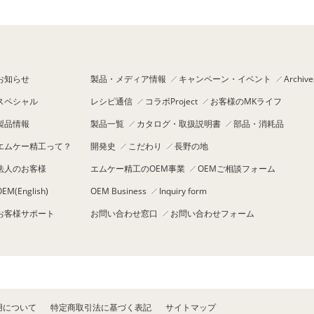
お知らせ
製品・メディア情報
キャンペーン・イベント
Archive
スペシャル
レシピ通信
コラボProject
お客様のMKライフ
製品情報
製品一覧
カタログ・取扱説明書
部品・消耗品
エムケー精工って？
開発史
こだわり
長野の地
法人のお客様
エムケー精工のOEM事業
OEMご相談フォーム
OEM(English)
OEM Business
Inquiry form
お客様サポート
お問い合わせ窓口
お問い合わせフォーム
用について
特定商取引法に基づく表記
サイトマップ