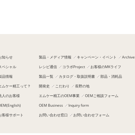
お知らせ
製品・メディア情報
キャンペーン・イベント
Archive
スペシャル
レシピ通信
コラボProject
お客様のMKライフ
製品情報
製品一覧
カタログ・取扱説明書
部品・消耗品
エムケー精工って？
開発史
こだわり
長野の地
法人のお客様
エムケー精工のOEM事業
OEMご相談フォーム
OEM(English)
OEM Business
Inquiry form
お客様サポート
お問い合わせ窓口
お問い合わせフォーム